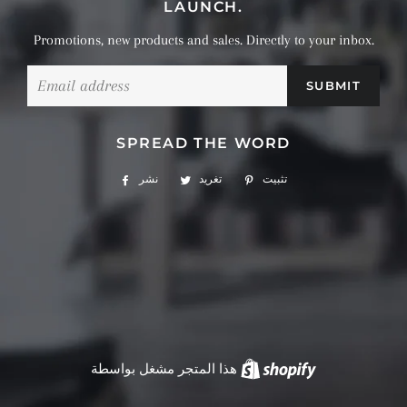
LAUNCH.
Promotions, new products and sales. Directly to your inbox.
البريد
الإلكتروني
SPREAD THE WORD
تثبيت
تثبيت
تغريد
تغريد
نشر
نشر
في
في
على
بينتيريست
تويتر
الفيسبوك
Shopify
هذا المتجر مشغل بواسطة